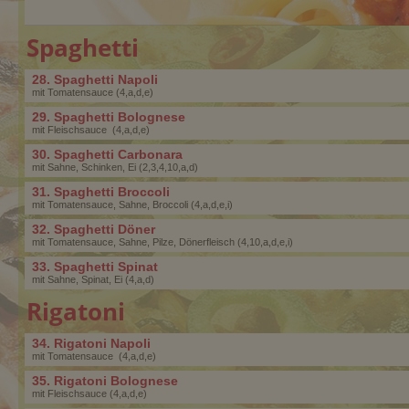
Spaghetti
28. Spaghetti Napoli
mit Tomatensauce (4,a,d,e)
29. Spaghetti Bolognese
mit Fleischsauce (4,a,d,e)
30. Spaghetti Carbonara
mit Sahne, Schinken, Ei (2,3,4,10,a,d)
31. Spaghetti Broccoli
mit Tomatensauce, Sahne, Broccoli (4,a,d,e,i)
32. Spaghetti Döner
mit Tomatensauce, Sahne, Pilze, Dönerfleisch (4,10,a,d,e,i)
33. Spaghetti Spinat
mit Sahne, Spinat, Ei (4,a,d)
Rigatoni
34. Rigatoni Napoli
mit Tomatensauce (4,a,d,e)
35. Rigatoni Bolognese
mit Fleischsauce (4,a,d,e)